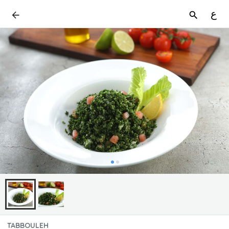
ع
TABBOULEH